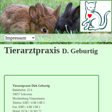
Zielseite
Tierarztpraxis
D. Geburtig
Tierarztpraxis Dirk Geburtig
Bahnhofstr. 22 b
19057 Schwerin
Mecklenburg-Vorpommern
Telefon: 0385 / 4 88 3 88 3
Fax: 0385 / 4 88 3 88 2
Mobil: 0174 / 74 505 71