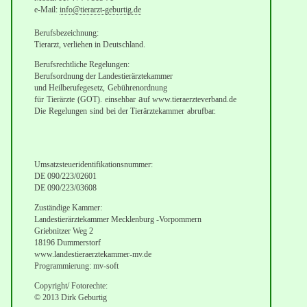
e-Mail:
info@tierarzt-geburtig.de
Berufsbezeichnung:
Tierarzt,
verliehen in Deutschland.
Berufsrechtliche Regelungen:
Berufsordnung der Landestierärztekammer
und Heilberufegesetz,
Gebührenordnung
a
für
Tierärzte
(GOT).
einsehbar
uf www.tieraerzteverband.de
Die
Regelungen
sind
bei der
Tierärztekammer
abrufbar.
Umsatzsteueridentifikationsnummer:
DE 090/223/02601
DE 090/223/03608
Zuständige Kammer:
Landestierärztekammer Mecklenburg -Vorpommern
Griebnitzer Weg 2
18196 Dummerstorf
www.landestieraerztekammer-mv.de
Programmierung: mv-soft
Copyright/ Fotorechte:
© 2013 Dirk Geburtig