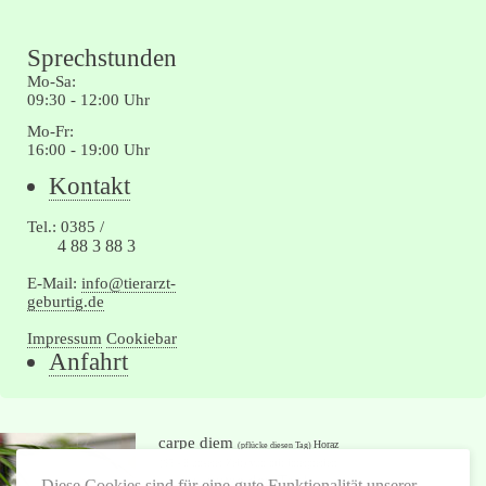
Sprechstunden
Mo-Sa:
09:30 - 12:00 Uhr
Mo-Fr:
16:00 - 19:00 Uhr
Navigation
Kontakt
überspringen
Tel.: 0385 /
4 88 3 88 3
E-Mail:
info@tierarzt-
geburtig.de
Impressum
Cookiebar
Navigation
Anfahrt
überspringen
carpe diem
Horaz
(pflücke diesen Tag)
(65 - 8 unserer Zeit) von mir interpretiert
nutze den Tag!
Diese Cookies sind für eine gute Funktionalität unserer
als: