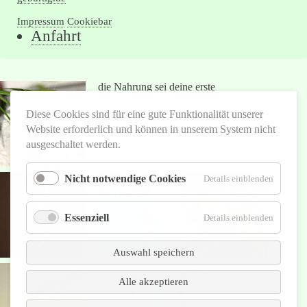
Impressum
Cookiebar
Navigation
Anfahrt
überspringen
die Nahrung sei deine erste
Medizin
Diese Cookies sind für eine gute Funktionalität unserer
nach Hippokrates (460 - 370)
Website erforderlich und können in unserem System nicht
ausgeschaltet werden.
Nicht notwendige Cookies
für
Details einblenden
Nicht
notwend
Essenziell
Cookies
für
Details einblenden
Essenziel
Auswahl speichern
Alle akzeptieren