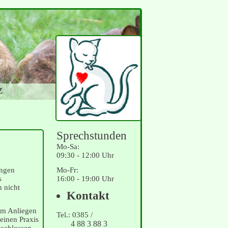
z
Sprechstunden
Mo-Sa:
09:30 - 12:00 Uhr
Mo-Fr:
angen
16:00 - 19:00 Uhr
s
 nicht
Navigation
Kontakt
überspringen
rem Anliegen
Tel.: 0385 /
einen Praxis
4 88 3 88 3