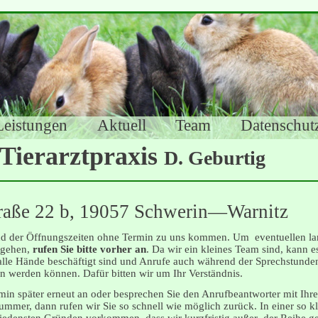
Leistungen
Aktuell
Team
Datenschut
n
Tierarztpraxis
D. Geburtig
raße 22 b, 19057 Schwerin—Warnitz
d der Öffnungszeiten ohne Termin zu uns kommen. Um eventuellen l
tgehen,
rufen Sie bitte vorher an
. Da wir ein kleines Team sind, kann e
lle Hände beschäftigt sind und Anrufe auch während der Sprechstunden
werden können. Dafür bitten wir um Ihr Verständnis.
 min später erneut an oder besprechen Sie den Anrufbeantworter mit Ih
ummer, dann rufen wir Sie so schnell wie möglich zurück. In einer so kl