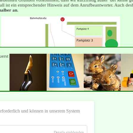
hiedensten Gründen vorkommen, dass wir kurzfristig außer der Reihe g
all ist ein entsprechender Hinweis auf dem Anrufbeantworter. Auch de
shalber an
.
uerst
 erforderlich und können in unserem System
Online-
Lageplan und Routenplaner
für
Details einblenden