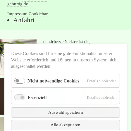
geburtig.de
Impressum
Cookiebar
Navigation
Anfahrt
überspringen
die sicherste Narkose ist die,
mit der sich der Operateur
auskennt.
Diese Cookies sind für eine gute Funktionalität unserer
Website erforderlich und können in unserem System nicht
Autor unbekannt
ausgeschaltet werden.
Nicht notwendige Cookies
für
Details einblenden
Nicht
notwend
Essenziell
Cookies
für
Details einblenden
Essenziel
Auswahl speichern
Alle akzeptieren