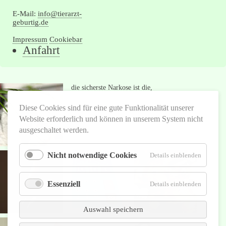
E-Mail:
info@tierarzt-
geburtig.de
Impressum
Cookiebar
Navigation
Anfahrt
überspringen
die sicherste Narkose ist die,
mit der sich der Operateur
auskennt
Autor unbekannt
Diese Cookies sind für eine gute Funktionalität unserer
Website erforderlich und können in unserem System nicht
ausgeschaltet werden.
Nicht notwendige Cookies
für
Details einblenden
Nicht
notwend
Essenziell
Cookies
für
Details einblenden
Essenziel
Auswahl speichern