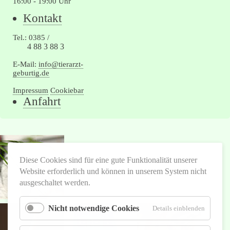
16:00 - 19:00 Uhr
Navigation
Kontakt
überspringen
Tel.: 0385 /
4 88 3 88 3
E-Mail:
info@tierarzt-
geburtig.de
Impressum
Cookiebar
Navigation
Anfahrt
überspringen
Diese Cookies sind für eine gute Funktionalität unserer
Website erforderlich und können in unserem System nicht
ausgeschaltet werden.
Nicht notwendige Cookies
für
Details einblenden
Nicht
notwend